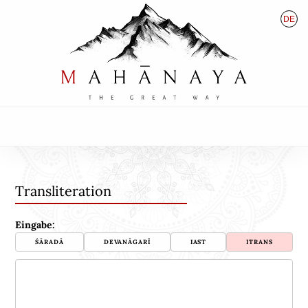
DE
EN
HU
Transliteration
Eingabe
:
ŚĀRADĀ
DEVANĀGARĪ
IAST
ITRANS