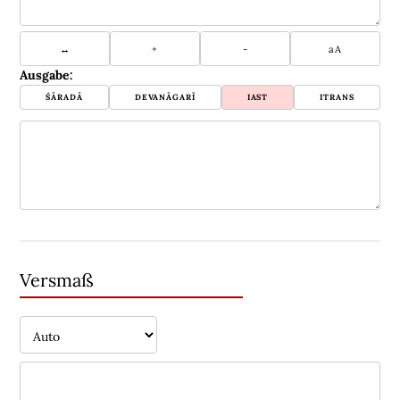
↔
+
-
aA
Ausgabe
:
ŚĀRADĀ
DEVANĀGARĪ
IAST
ITRANS
Versmaß