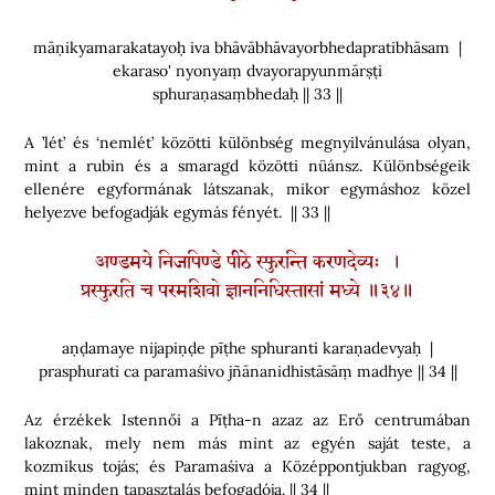
māṇikyamarakatayoḥ iva bhāvābhāvayorbhedapratibhāsam |
ekaraso' nyonyaṃ dvayorapyunmārṣṭi
sphuraṇasaṃbhedaḥ || 33 ||
A ’lét’ és ‘nemlét’ közötti különbség megnyilvánulása olyan,
mint a rubin és a smaragd közötti nüánsz. Különbségeik
ellenére egyformának látszanak, mikor egymáshoz közel
helyezve befogadják egymás fényét. || 33 ||
अण्डमये निजपिण्डे पीठे स्फुरन्ति करणदेव्यः ।
प्रस्फुरति च परमशिवो ज्ञाननिधिस्तासां मध्ये ॥३४॥
aṇḍamaye nijapiṇḍe pīṭhe sphuranti karaṇadevyaḥ |
prasphurati ca paramaśivo jñānanidhistāsāṃ madhye || 34 ||
Az érzékek Istennői a Pīṭha-n azaz az Erő centrumában
lakoznak, mely nem más mint az egyén saját teste, a
kozmikus tojás; és Paramaśiva a Középpontjukban ragyog,
mint minden tapasztalás befogadója. || 34 ||