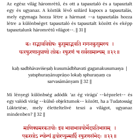
Az egész világ háromrétű, és ott a tapasztaló és a tapasztalt
egy és ugyanaz. A köztük lévő szilárd kapocs a tapasztalás,
mely egymaga hozza létre a hármast --a tapasztalás hozza
létre a különbséget tapasztaló és tapasztalt között és eképp
tapasztalunk háromrétű világot--. || 31 ||
कः सद्भावविशेषः कुसुमाद्भवति गगनकुसुमस्य ।
यत्स्फुरणानुप्राणो लोकः स्फुरणं च सर्वसामान्यम् ॥३२॥
kaḥ sadbhāvaviśeṣaḥ kusumādbhavati gaganakusumasya |
yatsphuraṇānuprāṇo lokaḥ sphuraṇaṃ ca
sarvasāmānyam || 32 ||
Mi lényegi különbség adódik ‘az ég virága’ --képzelet-- és
egy valódi virág --külső objektumok-- között, ha a Tudatosság
Lüktetése, mely életteltelivé teszi a világot, ugyanaz
mindenben? || 32 ||
माणिक्यमरकतयोः इव भावाभावयोर्भेदप्रतिभासम् ।
एकरसोऽ न्योन्यं द्वयोरप्युन्मार्ष्टि स्फुरणसंभेदः ॥३३॥