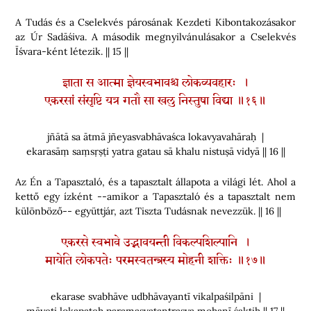
A Tudás és a Cselekvés párosának Kezdeti Kibontakozásakor
az Úr Sadāśiva. A második megnyilvánulásakor a Cselekvés
Īśvara-ként létezik. || 15 ||
ज्ञाता स आत्मा ज्ञेयस्वभावश्च लोकव्यवहारः ।
एकरसां संसृष्टि यत्र गतौ सा खलु निस्तुषा विद्या ॥१६॥
jñātā sa ātmā jñeyasvabhāvaśca lokavyavahāraḥ |
ekarasāṃ saṃsṛṣṭi yatra gatau sā khalu nistuṣā vidyā || 16 ||
Az Én a Tapasztaló, és a tapasztalt állapota a világi lét. Ahol a
kettő egy ízként --amikor a Tapasztaló és a tapasztalt nem
különböző-- együttjár, azt Tiszta Tudásnak nevezzük. || 16 ||
एकरसे स्वभावे उद्भावयन्ती विकल्पशिल्पानि ।
मायेति लोकपतेः परमस्वतन्त्रस्य मोहनी शक्तिः ॥१७॥
ekarase svabhāve udbhāvayantī vikalpaśilpāni |
māyeti lokapateḥ paramasvatantrasya mohanī śaktiḥ || 17 ||