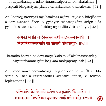
hṛdayasthānaprarūḍho vimarśakalpadrumo mahāśākhaḥ |
puṣpyati bhogaśriyāṃ phalati ca niṣkalasukhotsavālokam || 52 ||
Az Éberség mennyei fája hatalmas ágáival teljesen kifejlődött
a Szív Menedékében. A gyönyör szépségeként virágzik és
gyümölcse az osztatlan boldogságból álló Öröm Fénye. || 52 ||
क्रमिको भवति न देवस्तस्य कथं कालकल्मषस्पर्शः ।
नित्यनिरावरणस्यापि को जीवतो मोक्षप्रत्यूहः ॥५३॥
kramiko bhavati na devastasya kathaṃ kālakalmaṣasparśaḥ |
nityanirāvaraṇasyāpi ko jīvato mokṣapratyūhaḥ || 53 ||
Az Úrban nincs sorozatosság. Hogyan érinthetné Őt az Idő
sara? Mi hát a Felszabadulás akadálya annak, ki folyton
leplezetlen? || 53 ||
यत्किमपि येन केनापि रूपेण यत्र कुत्रापि किं नास्ति ।
तस्मादात्मा नित्यस्थिरः क्षणभङ्ग एवास्थिरो भवति ॥५४॥