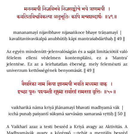
मननमयी निजविभवे निजसङ्कोचे भये त्राणमयी ।
कवलितविश्वविकल्पा अनुभूतिः कापि मन्त्रशब्दार्थः ॥४९॥
mananamayī nijavibhave nijasaṅkoce bhaye trāṇamayī |
kavalitaviśvavikalpā anubhūtiḥ kāpi mantraśabdārthaḥ || 49 ||
Az egyén mindenütt-jelenvalóságán és a saját limitációtól való
félelem elleni védelmen kontemplálni, ez a ‘Mantra’
jelentése. Ez az a leírhatatlan éberség, mely felemészti az
univerzum kettősségének benyomását. || 49 ||
वैखरिका नाम क्रिया ज्ञानमयी भवति मध्यमा वाक् ।
इच्छा पुनः पश्यन्ती सूक्ष्मा सर्वासां समरसा वृत्तिः ॥५०॥
vaikharikā nāma kriyā jñānamayī bhavati madhyamā vāk |
icchā punaḥ paśyantī sūkṣmā sarvāsāṃ samarasā vṛttiḥ || 50 ||
A Vaikharī azaz a testi beszéd a Kriyā avagy az Aktivitás. A
Madhyamāvāk avagy a középső --tehát a mentális beszéd