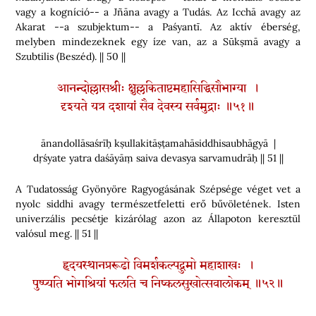
vagy a kogníció-- a Jñāna avagy a Tudás. Az Icchā avagy az
Akarat --a szubjektum-- a Paśyantī. Az aktív éberség,
melyben mindezeknek egy íze van, az a Sūkṣmā avagy a
Szubtilis (Beszéd). || 50 ||
आनन्दोल्लासश्रीः क्षुल्लकिताष्टमहासिद्धिसौभाग्या ।
दृश्यते यत्र दशायां सैव देवस्य सर्वमुद्राः ॥५१॥
ānandollāsaśrīḥ kṣullakitāṣṭamahāsiddhisaubhāgyā |
dṛśyate yatra daśāyāṃ saiva devasya sarvamudrāḥ || 51 ||
A Tudatosság Gyönyöre Ragyogásának Szépsége véget vet a
nyolc siddhi avagy természetfeletti erő bűvöletének. Isten
univerzális pecsétje kizárólag azon az Állapoton keresztül
valósul meg. || 51 ||
हृदयस्थानप्ररूढो विमर्शकल्पद्रुमो महाशाखः ।
पुष्प्यति भोगश्रियां फलति च निष्कलसुखोत्सवालोकम् ॥५२॥