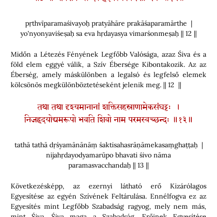
pṛthvīparamaśivayoḥ pratyāhāre prakāśaparamārthe |
yo'nyonyaviśeṣaḥ sa eva hṛdayasya vimarśonmeṣaḥ || 12 ||
Midőn a Létezés Fényének Legfőbb Valósága, azaz Śiva és a
föld elem eggyé válik, a Szív Ébersége Kibontakozik. Az az
Éberség, amely máskülönben a legalsó és legfelső elemek
kölcsönös megkülönböztetéseként jelenik meg. || 12 ||
तथा तथा दृश्यमानानां शक्तिसहस्राणामेकसंघट्टः ।
निजहृदयोद्यमरूपो भवति शिवो नाम परमस्वच्छन्दः ॥१३॥
tathā tathā dṛśyamānānāṃ śaktisahasrāṇāmekasaṃghaṭṭaḥ |
nijahṛdayodyamarūpo bhavati śivo nāma
paramasvacchandaḥ || 13 ||
Következésképp, az ezernyi látható erő Kizárólagos
Egyesítése az egyén Szívének Feltárulása. Ennélfogva ez az
Egyesítés mint Legfőbb Szabadság ragyog, mely nem más,
mint Śiva. Śiva maga a Szabadság, Erőinek Egyesítése