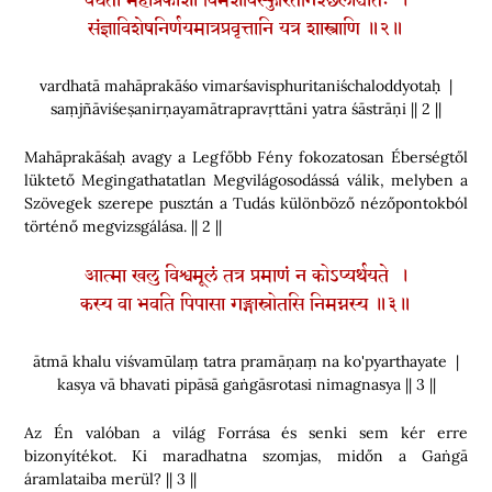
वर्धता महाप्रकाशो विमर्शविस्फुरितनिश्छलोद्द्योतः ।
संज्ञाविशेषनिर्णयमात्रप्रवृत्तानि यत्र शास्त्राणि ॥२॥
vardhatā mahāprakāśo vimarśavisphuritaniśchaloddyotaḥ |
saṃjñāviśeṣanirṇayamātrapravṛttāni yatra śāstrāṇi || 2 ||
Mahāprakāśaḥ avagy a Legfőbb Fény fokozatosan Éberségtől
lüktető Megingathatatlan Megvilágosodássá válik, melyben a
Szövegek szerepe pusztán a Tudás különböző nézőpontokból
történő megvizsgálása. || 2 ||
आत्मा खलु विश्वमूलं तत्र प्रमाणं न कोऽप्यर्थयते ।
कस्य वा भवति पिपासा गङ्गास्रोतसि निमग्नस्य ॥३॥
ātmā khalu viśvamūlaṃ tatra pramāṇaṃ na ko'pyarthayate |
kasya vā bhavati pipāsā gaṅgāsrotasi nimagnasya || 3 ||
Az Én valóban a világ Forrása és senki sem kér erre
bizonyítékot. Ki maradhatna szomjas, midőn a Gaṅgā
áramlataiba merül? || 3 ||