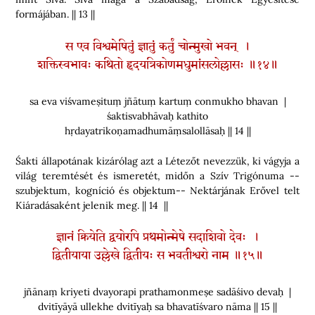
formájában. || 13 ||
स एव विश्वमेषितुं ज्ञातुं कर्तुं चोन्मुखो भवन् ।
शक्तिस्वभावः कथितो हृदयत्रिकोणमधुमांसलोल्लासः ॥१४॥
sa eva viśvameṣituṃ jñātuṃ kartuṃ conmukho bhavan |
śaktisvabhāvaḥ kathito
hṛdayatrikoṇamadhumāṃsalollāsaḥ || 14 ||
Śakti állapotának kizárólag azt a Létezőt nevezzük, ki vágyja a
világ teremtését és ismeretét, midőn a Szív Trigónuma --
szubjektum, kogníció és objektum-- Nektárjának Erővel telt
Kiáradásaként jelenik meg. || 14 ||
ज्ञानं क्रियेति द्वयोरपि प्रथमोन्मेषे सदाशिवो देवः ।
द्वितीयाया उल्लेखे द्वितीयः स भवतीश्वरो नाम ॥१५॥
jñānaṃ kriyeti dvayorapi prathamonmeṣe sadāśivo devaḥ |
dvitīyāyā ullekhe dvitīyaḥ sa bhavatīśvaro nāma || 15 ||