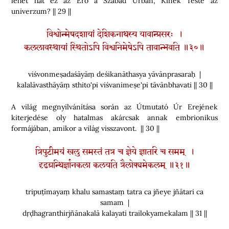
lehet hát ez az Erő a Szabad Úrban, Kinek Teste az
univerzum? || 29 ||
विश्वोन्मेषदशायां देशिकनाथस्य यावान्प्रसरः ।
कललावस्थायां स्थितोऽपि विश्वनिमेषेऽपि तावान्भवति ॥३०॥
viśvonmeṣadaśāyāṃ deśikanāthasya yāvānprasaraḥ |
kalalāvasthāyāṃ sthito'pi viśvanimeṣe'pi tāvānbhavati || 30 ||
A világ megnyilvánítása során az Útmutató Úr Erejének
kiterjedése oly hatalmas akárcsak annak embrionikus
formájában, amikor a világ visszavont. || 30 ||
त्रिपुटीमयं खलु समस्तं तत्र च ज्ञेये ज्ञातरि च समम् ।
दृढग्रन्थिर्ज्ञानकला कलयति त्रैलोक्यमेकलम् ॥३१॥
tripuṭīmayaṃ khalu samastaṃ tatra ca jñeye jñātari ca
samam |
dṛḍhagranthirjñānakalā kalayati trailokyamekalam || 31 ||