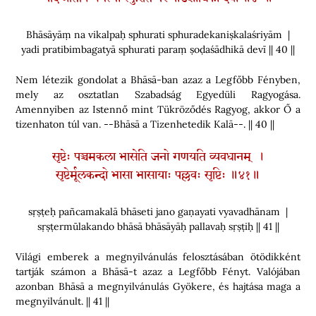
Bhāsāyāṃ na vikalpaḥ sphurati sphuradekaniṣkalaśriyām |
yadi pratibimbagatyā sphurati paraṃ ṣoḍaśādhikā devī || 40 ||
Nem létezik gondolat a Bhāsā-ban azaz a Legfőbb Fényben,
mely az osztatlan Szabadság Egyedüli Ragyogása.
Amennyiben az Istennő mint Tükröződés Ragyog, akkor Ő a
tizenhaton túl van. --Bhāsā a Tizenhetedik Kalā--. || 40 ||
सृष्टेः पञ्चमकला भासेति जनो गणयति व्यवधानम् ।
सृष्टेर्मूलकन्दो भासा भासायाः पल्लवः सृष्टिः ॥४१॥
sṛṣṭeḥ pañcamakalā bhāseti jano gaṇayati vyavadhānam |
sṛṣṭermūlakando bhāsā bhāsāyāḥ pallavaḥ sṛṣṭiḥ || 41 ||
Világi emberek a megnyilvánulás felosztásában ötödikként
tartják számon a Bhāsā-t azaz a Legfőbb Fényt. Valójában
azonban Bhāsā a megnyilvánulás Gyökere, és hajtása maga a
megnyilvánult. || 41 ||