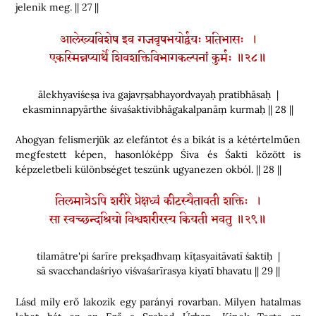
jelenik meg. || 27 ||
आलेख्यविशेष इव गजवृषभयोर्द्वयः प्रतिभासः ।
एकस्मिन्नप्यार्थे शिवशक्तिविभागकल्पनां कुर्मः ॥२८॥
ālekhyaviśeṣa iva gajavṛṣabhayordvayaḥ pratibhāsaḥ |
ekasminnapyārthe śivaśaktivibhāgakalpanāṃ kurmaḥ || 28 ||
Ahogyan felismerjük az elefántot és a bikát is a kétértelműen
megfestett képen, hasonlóképp Śiva és Śakti között is
képzeletbeli különbséget teszünk ugyanezen okból. || 28 ||
तिलमात्रेऽपि शरीरे प्रेक्षध्वं कीटस्यैतावती शक्तिः ।
सा स्वच्छन्दश्रियो विश्वशरीरस्य कियती भवतु ॥२९॥
tilamātre'pi śarīre prekṣadhvaṃ kīṭasyaitāvatī śaktiḥ |
sā svacchandaśriyo viśvaśarīrasya kiyatī bhavatu || 29 ||
Lásd mily erő lakozik egy parányi rovarban. Milyen hatalmas