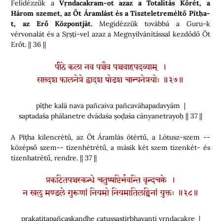
Felidézzük a
Vṛndacakram-ot azaz a Totalitás Körét, a
Három szemet, az Öt Áramlást és a Tiszteletreméltő Pītḥa-
t, az Erő Központját.
Megidézzük továbbá a Guru-k
vérvonalát és a Sṛṣṭi-vel azaz a Megnyilvánítással kezdődő Öt
Erőt. || 36 ||
पीठे कला नव पञ्चैव पञ्चवाहपदव्याम् ।
सप्तदश फालनेत्रे द्वादश षोडश चान्यनेत्रयोः ॥३७॥
pīṭhe kalā nava pañcaiva pañcavāhapadavyām |
saptadaśa phālanetre dvādaśa ṣoḍaśa cānyanetrayoḥ || 37 ||
A Pīṭha kilencrétű, az Öt Áramlás ötértű, a Lótusz-szem --
középső szem-- tizenhétrétű, a másik két szem tizenkét- és
tizenhatrétű, rendre. || 37 ||
प्रकटितपञ्चस्कन्धे चतुष्षष्टिर्भवन्ति वृन्दचक्रे ।
न खलु मण्डले गुरूणां नियमो नियमातिलङ्घिनां युक्तः ॥३८॥
prakaṭitapañcaskandhe catuṣṣaṣṭirbhavanti vṛndacakre |