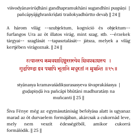
viśvodyānavirūḍhāni gandhapramukhāni sugandhīni puṣpāṇi |
pañcāpyājighrankrīḍati trailokyadhūrtto devaḥ || 24 ||
A három világ --szubjektum, kogníció és objektum--
furfangos Ura az öt illatos virág, mint szag, stb. --érzekek
tárgyai-- szaglását --tapasztalását-- játsza, melyek a világ
kertjében virágoznak. || 24 ||
स्त्यानस्य क्रमवशादिक्षुरसस्येव शिवप्रकाशस्य ।
गुडपिण्डा इव पञ्चापि भूतानि मधुरतां न मुञ्चन्ति ॥२५॥
styānasya kramavaśādikṣurasasyeva śivaprakāśasya |
guḍapiṇḍā iva pañcāpi bhūtāni madhuratāṃ na
muñcanti || 25 ||
Śiva Fénye még az egymásutániság befolyása alatt is ugyanaz
marad az öt durvaelem formájában, akárcsak a cukornád leve,
mely nem veszít édességéből, amikor cukorrá
formálódik. || 25 ||