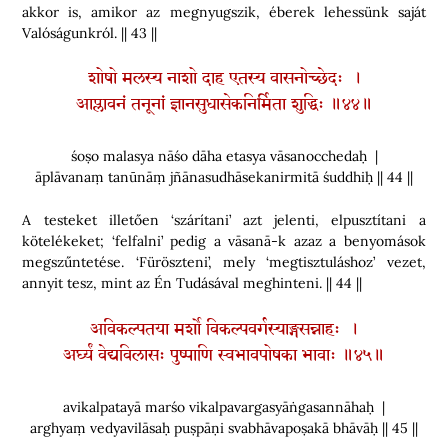
akkor is, amikor az megnyugszik, éberek lehessünk saját
Valóságunkról. || 43 ||
शोषो मलस्य नाशो दाह एतस्य वासनोच्छेदः ।
आप्लावनं तनूनां ज्ञानसुधासेकनिर्मिता शुद्धिः ॥४४॥
śoṣo malasya nāśo dāha etasya vāsanocchedaḥ |
āplāvanaṃ tanūnāṃ jñānasudhāsekanirmitā śuddhiḥ || 44 ||
A testeket illetően ‘szárítani’ azt jelenti, elpusztítani a
kötelékeket; ‘felfalni’ pedig a vāsanā-k azaz a benyomások
megszűntetése. ‘Füröszteni’, mely ‘megtisztuláshoz’ vezet,
annyit tesz, mint az Én Tudásával meghinteni. || 44 ||
अविकल्पतया मर्शो विकल्पवर्गस्याङ्गसन्नाहः ।
अर्घ्यं वेद्यविलासः पुष्पाणि स्वभावपोषका भावाः ॥४५॥
avikalpatayā marśo vikalpavargasyāṅgasannāhaḥ |
arghyaṃ vedyavilāsaḥ puṣpāṇi svabhāvapoṣakā bhāvāḥ || 45 ||