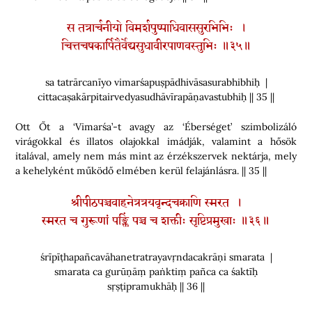
स तत्रार्चनीयो विमर्शपुष्पाधिवाससुरभिभिः ।
चित्तचषकार्पितैर्वेद्यसुधावीरपाणवस्तुभिः ॥३५॥
sa tatrārcanīyo vimarśapuṣpādhivāsasurabhibhiḥ |
cittacaṣakārpitairvedyasudhāvīrapāṇavastubhiḥ || 35 ||
Ott Őt a ‘Vimarśa’-t avagy az ‘Éberséget’ szimbolizáló
virágokkal és illatos olajokkal imádják, valamint a hősök
italával, amely nem más mint az érzékszervek nektárja, mely
a kehelyként működő elmében kerül felajánlásra. || 35 ||
श्रीपीठपञ्चवाहनेत्रत्रयवृन्दचक्राणि स्मरत ।
स्मरत च गुरूणां पङ्क्तिं पञ्च च शक्तीः सृष्टिप्रमुखाः ॥३६॥
śrīpīṭhapañcavāhanetratrayavṛndacakrāṇi smarata |
smarata ca gurūṇāṃ paṅktiṃ pañca ca śaktīḥ
sṛṣṭipramukhāḥ || 36 ||