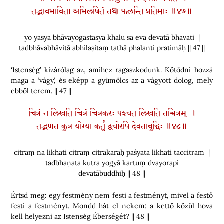
तद्भावभाविता अभिलषितं तथा फलन्ति प्रतिमाः ॥४७॥
yo yasya bhāvayogastasya khalu sa eva devatā bhavati |
tadbhāvabhāvitā abhilaṣitaṃ tathā phalanti pratimāḥ || 47 ||
‘Istenség’ kizárólag az, amihez ragaszkodunk. Kötődni hozzá
maga a ‘vágy’, és eképp a gyümölcs az a vágyott dolog, mely
ebből terem. || 47 ||
चित्रं न लिखति चित्रं चित्रकरः पश्यत लिखति तच्चित्रम् ।
तद्भणत कुत्र योग्या कर्तुं द्वयोरपि देवताबुद्धिः ॥४८॥
citraṃ na likhati citraṃ citrakaraḥ paśyata likhati taccitram |
tadbhaṇata kutra yogyā kartuṃ dvayorapi
devatābuddhiḥ || 48 ||
Értsd meg: egy festmény nem festi a festményt, mivel a festő
festi a festményt. Mondd hát el nekem: a kettő közül hova
kell helyezni az Istenség Éberségét? || 48 ||