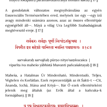
A gondolatok változatos megnyilvánulása az egyén
Esszenciális Természetében ered, melynek íze egy --egy ízű
avagy mindenki számára azonos, azaz az összes ellentétpár
egységéből áll--. Māyā a világ Ura Legfőbb Szabadságának
megtévesztő ereje. || 17 ||
सर्वकरः सर्वज्ञः पूर्णो नित्योऽसंकुचश्च ।
विपरीत इव महेशो याभिस्ता भवन्ति पञ्चशक्तयः ॥१८॥
sarvakaraḥ sarvajñaḥ pūrṇo nityo'saṃkucaśca |
viparīta iva maheśo yābhistā bhavanti pañcaśaktayaḥ || 18 ||
Maheśa, a Hatalmas Úr Mindenható, Mindentudó, Teljes,
Végtelen és Korlátlan. Ezek reprezentálják az öt Śakti-t --Cit,
Ānanda, Icchā, Jñāna and Kriyā--. Bár Ő ezek ellentéteként
jelenik meg általuk (az Erők által a kañcuka-k
formájában). || 18 ||
य एष विश्वनाटकशैलूषः शुद्धसंविच्छम्भुः ।