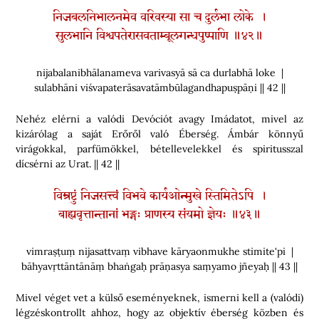
निजबलनिभालनमेव वरिवस्या सा च दुर्लभा लोके ।
सुलभानि विश्वपतेरासवताम्बूलगन्धपुष्पाणि ॥४२॥
nijabalanibhālanameva varivasyā sā ca durlabhā loke |
sulabhāni viśvapaterāsavatāmbūlagandhapuṣpāṇi || 42 ||
Nehéz elérni a valódi Devóciót avagy Imádatot, mivel az
kizárólag a saját Erőről való Éberség. Ámbár könnyű
virágokkal, parfümökkel, bétellevelekkel és spiritusszal
dícsérni az Urat. || 42 ||
विम्रष्टुं निजसत्त्वं विभवे कार्यओन्मुखे स्तिमितेऽपि ।
बाह्यवृत्तान्तानां भङ्गः प्राणस्य संयमो ज्ञेयः ॥४३॥
vimraṣṭuṃ nijasattvaṃ vibhave kāryaonmukhe stimite'pi |
bāhyavṛttāntānāṃ bhaṅgaḥ prāṇasya saṃyamo jñeyaḥ || 43 ||
Mivel véget vet a külső eseményeknek, ismerni kell a (valódi)
légzéskontrollt ahhoz, hogy az objektív éberség közben és