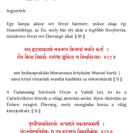
Jegyzetek:
Egy lámpa akkor vet fényt bármire, mikor olaja ég.
Hasonlóképp, az Én, mely bár oly akár a legfőbb fényforrás,
mindenre fényt vet Ébersége által. || 10 ||
सन् हृदयप्रकाशो भवनस्य क्रियायां भवति कर्ता ।
सैव क्रिया विमर्शः स्वस्था क्षुभिता च विश्वविस्तारः ॥११॥
san hṛdayaprakāśo bhavanasya kriyāyāṃ bhavati kartā |
saiva kriyā vimarśaḥ svasthā kṣubhitā ca viśvavistāraḥ || 11 ||
A Tudatosság Szívének Fénye a Valódi Lét, és Az a
Cselekvőként létezik a világi aktivitás során. Ilyen Aktivitás az
Énben nyugvó Éberség, mely mozgásba hozza a világ
kiterjedését. || 11 ||
पृथ्वीपरमशिवयोः प्रत्याहारे प्रकाशपरमार्थे ।
योऽन्योन्यविशेषः स एव हृदयस्य विमर्शोन्मेषः ॥१२॥