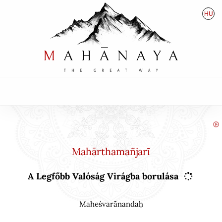
HU
EN
DE
Mahārthamañjarī
A Legfőbb Valóság Virágba borulása
Maheśvarānandaḥ