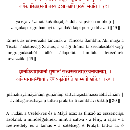
वर्णकपरिग्रहमयी तस्य दशा कापि पुरुषो भवति ॥१९॥
ya eṣa viśvanāṭakaśailūṣaḥ śuddhasaṃvicchambhuḥ |
varṇakaparigrahamayī tasya daśā kāpi puruṣo bhavati || 19 ||
Ennek az univerzális táncnak a Táncosa Śambhu, Aki maga a
Tiszta Tudatosság. Sajátos, a világi dráma tapasztalásából vagy
megragadásából álló állapotát limitált létezőnek
nevezzük. || 19 ||
ज्ञानक्रियामायानां गुणानां सत्त्वरजस्तमस्स्वभावानाम् ।
अविभागावस्थायां तत्त्व प्रकृतिरिति शाम्भवी शक्तिः ॥२०॥
jñānakriyāmāyānāṃ guṇānāṃ sattvarajastamassvabhāvānām |
avibhāgāvasthāyāṃ tattva prakṛtiriti śāmbhavī śaktiḥ || 20 ||
A Tudás, a Cselekvés és a Māyā azaz az Illuzió az esszenciája
azoknak a minőségeknek, mint a sattva - a fény, a rajas - a
szenvedély és a tamas - a sötétség. A Prakṛti tattva az ő