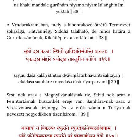
na khalu maṇḍale gurūṇāṃ niyamo niyamātilaṅghināṃ
yuktaḥ || 38 ||
A Vṛndacakram-ban, mely a kibontakozó ötrétű Természet
sokasága, Hatvannégy Siddha található, de nincs határa a
Guru-k számának, Kik átlépték a korlátokat. || 38 ||
सृष्टौ दश कलाः स्थितौ द्वाविंशतिर्भवन्ति शक्तयः ।
एकादश संहारे त्रयोदश तास्तुरीय-पर्वणि ॥३९॥
sṛṣṭau daśa kalāḥ sthitau dvāviṃśatirbhavanti śaktayaḥ |
ekādaśa saṃhāre trayodaśa tāsturīya-parvaṇi || 39 ||
Sṛṣṭi-nek azaz a Megnyilvánulásnak tíz, Sthiti-nek azaz a
Fenntartásnak huszonkét ereje van. Saṃhāra-nak azaz a
Visszavonásnak tizenegy, és az erők száma a Turīya-nak
nevezett negyedikben tizenhárom. || 39 ||
भासायां न विकल्पः स्फुरति स्फुरदेकनिष्कलश्रियाम् ।
यदि प्रतिबिम्बगत्या स्फुरति परं षोडशाधिका देवी ॥४०॥