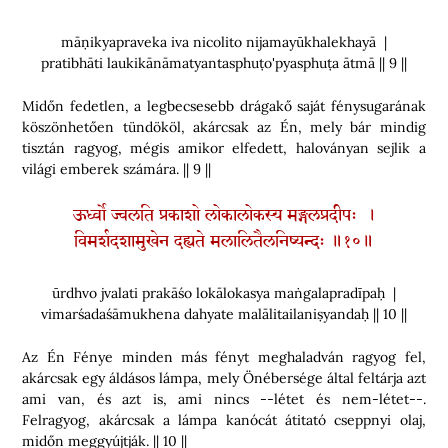
māṇikyapraveka iva nicolito nijamayūkhalekhayā |
pratibhāti laukikānāmatyantasphuṭo'pyasphuṭa ātmā || 9 ||
Midőn fedetlen, a legbecsesebb drágakő saját fénysugarának
köszönhetően tündököl, akárcsak az Én, mely bár mindig
tisztán ragyog, mégis amikor elfedett, haloványan sejlik a
világi emberek számára. || 9 ||
ऊर्ध्वो ज्वलति प्रकाशो लोकालोकस्य मङ्गलप्रदीपः ।
विमर्शदशामुखेन दह्यते मलालितैलनिष्यन्दः ॥१०॥
ūrdhvo jvalati prakāśo lokālokasya maṅgalapradīpaḥ |
vimarśadaśāmukhena dahyate malālitailaniṣyandaḥ || 10 ||
Az Én Fénye minden más fényt meghaladván ragyog fel,
akárcsak egy áldásos lámpa, mely Önébersége által feltárja azt
ami van, és azt is, ami nincs --létet és nem-létet--.
Felragyog, akárcsak a lámpa kanócát átitató cseppnyi olaj,
midőn meggyújtják. || 10 ||