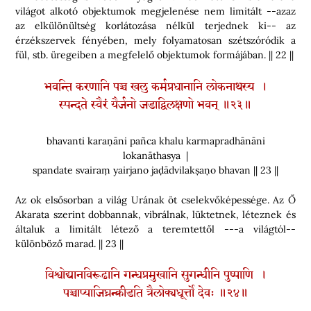
világot alkotó objektumok megjelenése nem limitált --azaz
az elkülönültség korlátozása nélkül terjednek ki-- az
érzékszervek fényében, mely folyamatosan szétszóródik a
fül, stb. üregeiben a megfelelő objektumok formájában. || 22 ||
भवन्ति करणानि पञ्च खलु कर्मप्रधानानि लोकनाथस्य ।
स्पन्दते स्वैरं यैर्जनो जडाद्विलक्षणो भवन् ॥२३॥
bhavanti karaṇāni pañca khalu karmapradhānāni
lokanāthasya |
spandate svairaṃ yairjano jaḍādvilakṣaṇo bhavan || 23 ||
Az ok elsősorban a világ Urának öt cselekvőképessége. Az Ő
Akarata szerint dobbannak, vibrálnak, lüktetnek, léteznek és
általuk a limitált létező a teremtettől ---a világtól--
különböző marad. || 23 ||
विश्वोद्यानविरूढानि गन्धप्रमुखानि सुगन्धीनि पुष्पाणि ।
पञ्चाप्याजिघ्रन्क्रीडति त्रैलोक्यधूर्त्तो देवः ॥२४॥