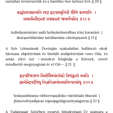
osztatlan természetük és a Śambhu-hoz tartozó Erő. || 20 ||
कल्लोलायमानानि सदा हृदयाम्बुनिधौ त्रीणि करणानि ।
आकर्षन्तीदन्तां तत्राहन्तां चात्रार्पयन्ति ॥२१॥
kallolāyamānāni sadā hṛdayāmbunidhau trīṇi karaṇāni |
ākarṣantīdantāṃ tatrāhantāṃ cātrārpayanti || 21 ||
A Szív Lótuszának Óceánján szakadatlan hullámzó okok
hármasa objektivitást és limitált szubjektivitást vonz Oda, és
aztán eléri Azt --mindezt felajánlja a Szívnek, mivel
mindkettő megnyugvást ér el Ott--. || 21 ||
हृदयस्थितस्य विभोर्विषयालोको विशृङ्खलो भवति ।
ज्ञानेन्द्रियदीपेषु निजनिजगोलाग्रनित्यलग्नेषु ॥२२॥
hṛdayasthitasya vibhorviṣayāloko viśṛṅkhalo bhavati |
jñānendriyadīpeṣu nijanijagolāgranityalagneṣu || 22 ||
A Tudatosság Szívében nyugvó Mindenható Úr számára a