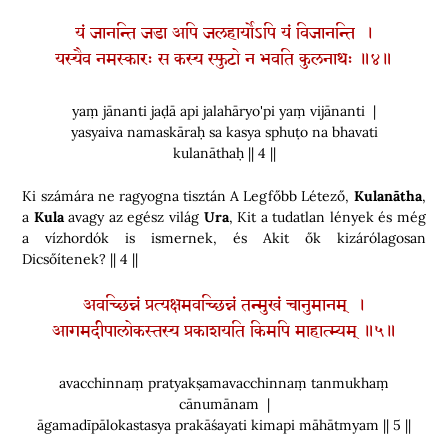
यं जानन्ति जडा अपि जलहार्योऽपि यं विजानन्ति ।
यस्यैव नमस्कारः स कस्य स्फुटो न भवति कुलनाथः ॥४॥
yaṃ jānanti jaḍā api jalahāryo'pi yaṃ vijānanti |
yasyaiva namaskāraḥ sa kasya sphuṭo na bhavati
kulanāthaḥ || 4 ||
Ki számára ne ragyogna tisztán A Legfőbb Létező,
Kulanātha
,
a
Kula
avagy az egész világ
Ura
, Kit a tudatlan lények és még
a vízhordók is ismernek, és Akit ők kizárólagosan
Dicsőítenek? || 4 ||
अवच्छिन्नं प्रत्यक्षमवच्छिन्नं तन्मुखं चानुमानम् ।
आगमदीपालोकस्तस्य प्रकाशयति किमपि माहात्म्यम् ॥५॥
avacchinnaṃ pratyakṣamavacchinnaṃ tanmukhaṃ
cānumānam |
āgamadīpālokastasya prakāśayati kimapi māhātmyam || 5 ||