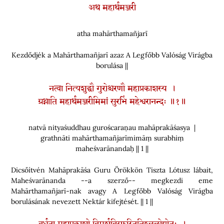
अथ महार्थमञ्जरी
atha mahārthamañjarī
Kezdődjék a Mahārthamañjarī azaz A Legfőbb Valóság Virágba
borulása ||
नत्वा नित्यशुद्धौ गुरोश्चरणौ महाप्रकाशस्य ।
ग्रथ्नाति महार्थमञ्जरीमिमां सुरभिं महेश्वरानन्दः ॥१॥
natvā nityaśuddhau guroścaraṇau mahāprakāśasya |
grathnāti mahārthamañjarīmimāṃ surabhiṃ
maheśvarānandaḥ || 1 ||
Dicsőítvén Mahāprakāśa Guru Örökkön Tiszta Lótusz lábait,
Maheśvarānanda --a szerző-- megkezdi eme
Mahārthamañjarī-nak avagy A Legfőbb Valóság Virágba
borulásának nevezett Nektár kifejtését. || 1 ||