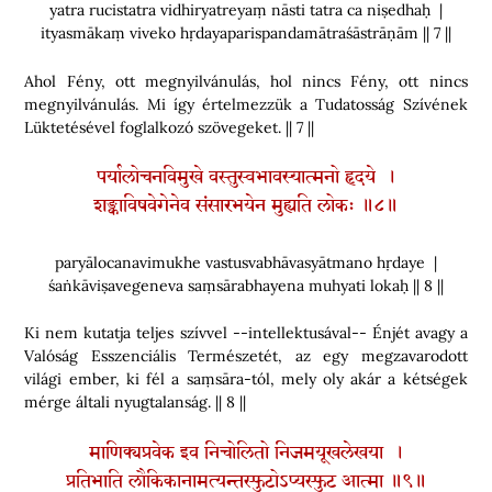
yatra rucistatra vidhiryatreyaṃ nāsti tatra ca niṣedhaḥ |
ityasmākaṃ viveko hṛdayaparispandamātraśāstrāṇām || 7 ||
Ahol Fény, ott megnyilvánulás, hol nincs Fény, ott nincs
megnyilvánulás. Mi így értelmezzük a Tudatosság Szívének
Lüktetésével foglalkozó szövegeket. || 7 ||
पर्यालोचनविमुखे वस्तुस्वभावस्यात्मनो हृदये ।
शङ्काविषवेगेनेव संसारभयेन मुह्यति लोकः ॥८॥
paryālocanavimukhe vastusvabhāvasyātmano hṛdaye |
śaṅkāviṣavegeneva saṃsārabhayena muhyati lokaḥ || 8 ||
Ki nem kutatja teljes szívvel --intellektusával-- Énjét avagy a
Valóság Esszenciális Természetét, az egy megzavarodott
világi ember, ki fél a saṃsāra-tól, mely oly akár a kétségek
mérge általi nyugtalanság. || 8 ||
माणिक्यप्रवेक इव निचोलितो निजमयूखलेखया ।
प्रतिभाति लौकिकानामत्यन्तस्फुटोऽप्यस्फुट आत्मा ॥९॥