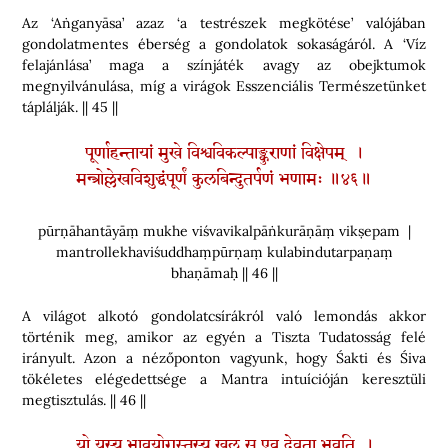
Az ‘Aṅganyāsa’ azaz ‘a testrészek megkötése’ valójában
gondolatmentes éberség a gondolatok sokaságáról. A ‘Víz
felajánlása’ maga a színjáték avagy az obejktumok
megnyilvánulása, míg a virágok Esszenciális Természetünket
táplálják. || 45 ||
पूर्णाहन्तायां मुखे विश्वविकल्पाङ्कुराणां विक्षेपम् ।
मन्त्रोल्लेखविशुद्धंपूर्णं कुलबिन्दुतर्पणं भणामः ॥४६॥
pūrṇāhantāyāṃ mukhe viśvavikalpāṅkurāṇāṃ vikṣepam |
mantrollekhaviśuddhaṃpūrṇaṃ kulabindutarpaṇaṃ
bhaṇāmaḥ || 46 ||
A világot alkotó gondolatcsírákról való lemondás akkor
történik meg, amikor az egyén a Tiszta Tudatosság felé
irányult. Azon a nézőponton vagyunk, hogy Śakti és Śiva
tökéletes elégedettsége a Mantra intuícióján keresztüli
megtisztulás. || 46 ||
यो यस्य भावयोगस्तस्य खलु स एव देवता भवति ।