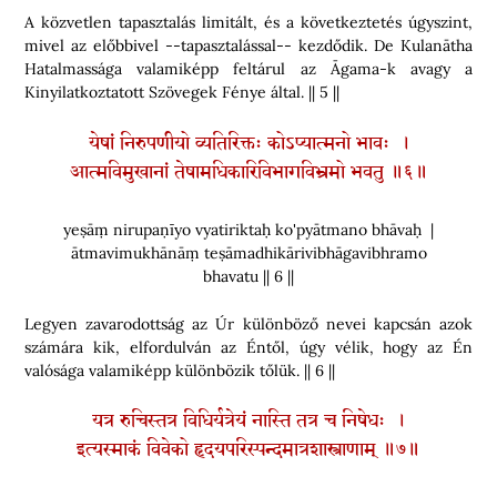
A közvetlen tapasztalás limitált, és a következtetés úgyszint,
mivel az előbbivel --tapasztalással-- kezdődik. De Kulanātha
Hatalmassága valamiképp feltárul az Āgama-k avagy a
Kinyilatkoztatott Szövegek Fénye által. || 5 ||
येषां निरुपणीयो व्यतिरिक्तः कोऽप्यात्मनो भावः ।
आत्मविमुखानां तेषामधिकारिविभागविभ्रमो भवतु ॥६॥
yeṣāṃ nirupaṇīyo vyatiriktaḥ ko'pyātmano bhāvaḥ |
ātmavimukhānāṃ teṣāmadhikārivibhāgavibhramo
bhavatu || 6 ||
Legyen zavarodottság az Úr különböző nevei kapcsán azok
számára kik, elfordulván az Éntől, úgy vélik, hogy az Én
valósága valamiképp különbözik tőlük. || 6 ||
यत्र रुचिस्तत्र विधिर्यत्रेयं नास्ति तत्र च निषेधः ।
इत्यस्माकं विवेको हृदयपरिस्पन्दमात्रशास्त्राणाम् ॥७॥