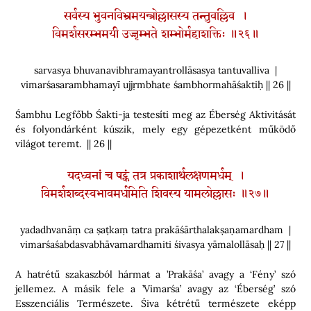
सर्वस्य भुवनविभ्रमयन्त्रोल्लासस्य तन्तुवल्लिव ।
विमर्शसरम्भमयी उज्जृम्भते शम्भोर्महाशक्तिः ॥२६॥
sarvasya bhuvanavibhramayantrollāsasya tantuvalliva |
vimarśasarambhamayī ujjṛmbhate śambhormahāśaktiḥ || 26 ||
Śambhu Legfőbb Śakti-ja testesíti meg az Éberség Aktivitását
és folyondárként kúszik, mely egy gépezetként működő
világot teremt. || 26 ||
यदध्वनां च षट्कं तत्र प्रकाशार्थलक्षणमर्धम् ।
विमर्शशब्दस्वभावमर्धमिति शिवस्य यामलोल्लासः ॥२७॥
yadadhvanāṃ ca ṣaṭkaṃ tatra prakāśārthalakṣaṇamardham |
vimarśaśabdasvabhāvamardhamiti śivasya yāmalollāsaḥ || 27 ||
A hatrétű szakaszból hármat a ’Prakāśa’ avagy a ‘Fény’ szó
jellemez. A másik fele a ’Vimarśa’ avagy az ‘Éberség’ szó
Esszenciális Természete. Śiva kétrétű természete eképp